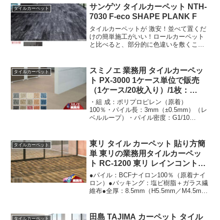
ルした糸「エコニールR」を使用していま
サンゲツ タイルカーペット NTH-
タイルカーペット
す。
7030 F-eco SHAPE PLANK F
タイルカーペットが 激安！並べて置くだ
けの簡単施工がいい！ロールカーペット
と比べると、部分的に色違いを敷くこと
で、オリジナルデザインを楽しめます。
全点環境配慮型で、オフィスの光環境に
貢献できる、反射率に着目した商品も掲
スミノエ 業務用 タイルカーペッ
タイルカーペット
載。トレンドを取り入れながらあらゆる
ト PX-3000 1ケース単位で販売
シーンで使いやすいラインアップです。
（1ケース/20枚入り）/1枚：
50x50cm
・組 成：ポリプロピレン（原着）
100％・パイル長：3mm（±0.5mm）（レ
ベルループ）・パイル密度：G1/10
S43/10cm・全 厚：6mm（±0.5mm）・パ
ッキング：特殊PVC（リサイクルバッキ
ング）・寸法：500mm×500mm・重 量：
東リ タイル カーペット 貼り方簡
タイルカーペット
4.4kg/m2・防炎性能試験番号：
単 東リの業務用タイルカーペッ
E2140327・制電性：1000V以下（JIS L-
ト RC-1200 東リ レインコントロ
4406 23℃ 25%RH 合成底）・梱 包：20
ールカーペット
枚（5m2）/ケース
●パイル：BCFナイロン100％（原着ナイ
ロン）●バッキング：塩ビ樹脂＋ガラス繊
維布●全厚：8.5mm（H5.5mm／M4.5mm
／L3mm テクスチャードループパイル）●
寸法：500mm×500mm●密度：1／12ゲー
ジ 11.5ステッチ●防炎性能：E2160105●
田島 TAJIMA カーペット タイル
タイルカーペット