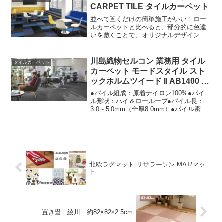
梱包：16枚/ケース(4平米)●重量：22.8kg/
CARPET TILE タイルカーペット
ケース●工法：流し貼り、市松貼り●制電
性：人体帯電圧 1.0kv以下室内への水の
並べて置くだけの簡単施工がいい！ロー
持込みを軽減。除水性に優れた機能性カ
ルカーペットと比べると、部分的に色違
ーペット。
いを敷くことで、オリジナルデザインを
楽しめます。タイルカーペットの貼り方
は、裏面の矢印方向を確認しつつ、市松
施工を原則とします。商品により流し貼
川島織物セルコン 業務用 タイル
タイルカーペット
りを標準とするタイルカーペットもあり
カーペット モードスタイル スト
ますので詳細をご確認ください。
ックホルムツイード II AB1400 全
厚8mm 寸法50×50cm 16枚入り/
●パイル組成：原着ナイロン100%●パイ
ケース
ル形状：ハイ＆ローループ●パイル長：
3.0～5.0mm（全厚8.0mm）●パイル密
度：1/10ゲージ×11.8ステッチ●バッキン
グ：ポリ塩化ビニル＋ガラス繊維布［リ
ファインバックR（再生ポリ塩化ビニル）
を使用］●寸法：500mm×500mm●梱包
（出荷）単位：16枚（4平米）/ケース●重
量：約22kg/ケース●色数：3色●制電性：
北欧ラグマット リサラーソン MAT/マッ
人体帯電圧1.0Kv以下（JIS L 4406 23摂
ト
氏 25%RH 合成ゴム底靴）●防炎性：試験
番号 E2210369●防汚性：SG加工
●F☆☆☆☆：認定番号 J22-31681
置き畳 綾川 約82×82×2.5cm