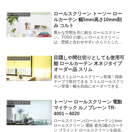
不要な突っ張り取付 フックで取付できま
す。
ロールスクリーン トーソー ロー
ロールスクリーン
ルカーテン 幅5mm高さ10mm刻
み コルト
豊かな空間を共に創る ロールスクリー
ン。TOSO の新しいロールスクリーン
は、壁紙と合わせやすいさらりとした質
感、カーテンと合わせやすいざっくりと
した風合い、空間にそっと寄りそいなが
らなじむラインナップ。トーソー のロー
目隠しや間仕切りとしても使用可
ロールスクリーン
ルスクリーンは選びやすく、使いやす
能 ロールカーテン 木ネジタイプ
い、インテリアの名脇役を目指します。
オーダー品 スリム
遮光スリムロールスクリーン登場！両面
テープで取付できる スリムロールスクリ
ーン登場！幅を自由にオーダーできるス
リムロールスクリーン登場！窓枠の取付
部分が狭く施工が無理だった場所にも、
ロールスクリーンを取り付けることが出
トーソー ロールスクリーン 電動
ロールスクリーン
来ます。無駄なく、スリムなブラケット
マイテック ルノプレーン TR-
だから、窓枠の奥行きを気にせず、ロー
4001～4020
ルスクリーン使用できます。
ロールスクリーン(ロールカーテン) toso
ロールスクリーン 通販 遮光1級のカーテ
ン ブラインド ロールスクリーンを組合せ