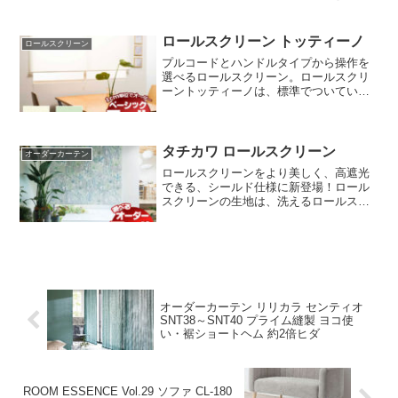
て 節電 省エネ 対策！取り付け簡単！ 無
料 見積り！
ロールスクリーン トッティーノ
ロールスクリーン
プルコードとハンドルタイプから操作を
選べるロールスクリーン。ロールスクリ
ーントッティーノは、標準でついている
プルコードと付属のハンドルからお好み
で操作を選ぶことができます。また、ス
クリーン生地の巻き上げ速度をダイヤル
を回して簡単に調整が可能です。お求め
タチカワ ロールスクリーン
オーダーカーテン
やすい規格サイズから、1cm単位でオー
ロールスクリーンをより美しく、高遮光
ダーロースクリーンも対応可能です。
できる、シールド仕様に新登場！ロール
スクリーンの生地は、洗えるロールスク
リーンと洗えないタイプがあります。デ
ザインタイプは、モダンロールスクリー
ン、ナチュラルロールスクリーン、キッ
ズスクリーン、和、スダレ、無地ロール
スクリーン、遮光、レース、浴室などあ
ります。
オーダーカーテン リリカラ センティオ
SNT38～SNT40 プライム縫製 ヨコ使
い・裾ショートヘム 約2倍ヒダ
ROOM ESSENCE Vol.29 ソファ CL-180