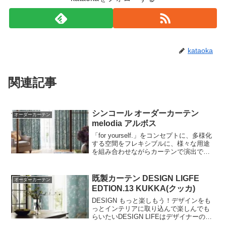
kataoka
関連記事
シンコール オーダーカーテン
オーダーカーテン
melodia アルボス
「for yourself.」をコンセプトに、多様化
する空間をフレキシブルに、様々な用途
を組み合わせながらカーテンで演出でき
る場づくりをご提案します。全点防炎品
で、あらゆる空間に対応したコレクショ
ンです。
既製カーテン DESIGN LIGFE
オーダーカーテン
EDTION.13 KUKKA(クッカ)
DESIGN もっと楽しもう！デザインをも
っとインテリアに取り込んで楽しんでも
らいたいDESIGN LIFEはデザイナーのそ
んな想いから生まれた、既製カーテンの