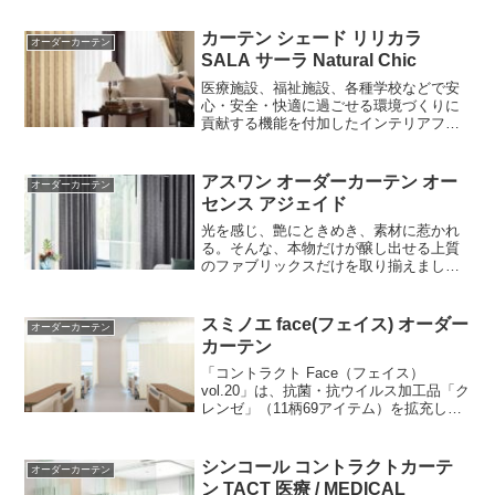
コレクションです。4つのシリーズからな
る豊富なラインナップでお届けします。
カーテン シェード リリカラ
オーダーカーテン
SALA サーラ Natural Chic
医療施設、福祉施設、各種学校などで安
心・安全・快適に過ごせる環境づくりに
貢献する機能を付加したインテリアファ
ブリックシリーズです。SDGsに配慮しな
がら、過ごす人の心地よさを実現するた
めに、機能とデザイン性を高めました。
アスワン オーダーカーテン オー
オーダーカーテン
センス アジェイド
光を感じ、艶にときめき、素材に惹かれ
る。そんな、本物だけが醸し出せる上質
のファブリックスだけを取り揃えまし
た。品格とやさしさ。伝統とトレンド。
多様な価値観と感性を融合したオーダー
カーテン。それがアスワンの『オーセン
スミノエ face(フェイス) オーダー
オーダーカーテン
ス』です。
カーテン
「コントラクト Face（フェイス）
vol.20」は、抗菌・抗ウイルス加工品「ク
レンゼ」（11柄69アイテム）を拡充した
ほか、医療向けカーテンには既存柄を増
色し、小児向け間仕切りカーテンも追加
しています。また福祉・教育施設向けに
シンコール コントラクトカーテ
オーダーカーテン
も新柄を多数ラインアップした新しい見
ン TACT 医療 / MEDICAL