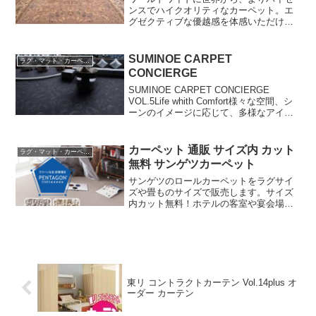
である手すき和紙に防虫、防臭効果のあ
ンスでハイクオリティなカーペット。エ
る渋柿をしみこませた渋柿和紙を裏張り
グゼクティブな優越感を体感いただける
加工した籐あじろカーペットもあり、い
ディーパスのグローブスタイルラグ。た
ずれも職人技ならではの精緻な作りを実
った１枚で、素晴らしくお部屋の雰囲気
現しております。
が変わります。最高の雰囲気で癒しのひ
SUMINOE CARPET
ラグ・マット・カーペット
とときを・・ハイグレードでセンスの良
CONCIERGE
いヨーロッパ製カーペットのある暮らし
は、住む人の心に潤いを与え、その人の
SUMINOE CARPET CONCIERGE
ステータスをも上げてくれる事でしょ
VOL.5Life whith Comfort様々な空間、シ
う。
ーンのイメージに応じて、多様なアイテ
ムから完全オリジナルまで。カーペット
コンシェルジュはお客様のインスピレー
ションを鮮やかに表現いたします。
カーペット 通販 サイズ内 カット
ラグ・マット・カーペット
無料 サンゲツカーペット
サンゲツのロールカーペットをラグサイ
ズや畳ものサイズで販売します。サイズ
内カット無料！ホテルの客室や宴会場、
各種施設から住宅まで幅広く使用できる
カーペット。ロールカーペットの魅力と
は、人と自然とが紡いできた「繊維の優
しさ」そのものです。
東リ コントラクトカーテン Vol.14plus オ
ーダー カーテン