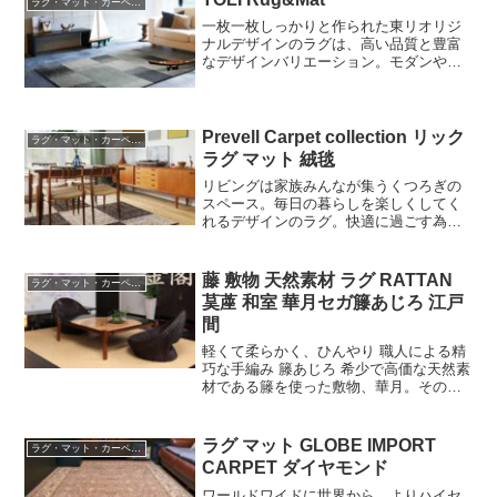
ラグ・マット・カーペット
一枚一枚しっかりと作られた東リオリジ
ナルデザインのラグは、高い品質と豊富
なデザインバリエーション。モダンやナ
チュラルから、かわいらしいデザインま
でお部屋のインテリアスタイルに合わせ
てお選びいただけます。
Prevell Carpet collection リック
ラグ・マット・カーペット
ラグ マット 絨毯
リビングは家族みんなが集うくつろぎの
スペース。毎日の暮らしを楽しくしてく
れるデザインのラグ。快適に過ごす為の
暮らしにやさしい機能。くつろぎの時間
をやさしく包んでくれる心地よい手触
り。カラーやサイズ、バリエーションを
藤 敷物 天然素材 ラグ RATTAN
ラグ・マット・カーペット
豊富に取り揃えたコレクションの中から
茣蓙 和室 華月セガ籐あじろ 江戸
お気に入りの一枚をお選びください。
間
軽くて柔らかく、ひんやり 職人による精
巧な手編み 籐あじろ 希少で高価な天然素
材である籐を使った敷物、華月。その触
感はひんやりとしており、特に素足での
感触は心地よく、高温多湿の日本にはぴ
ったりと言えます。華月は厳選された籐
ラグ マット GLOBE IMPORT
ラグ・マット・カーペット
の皮材をあじろ編みして、さらに変形し
CARPET ダイヤモンド
ないよう裏打ちを施し仕上げています。
ラインナップの中には、八女の伝統工芸
ワールドワイドに世界から、よりハイセ